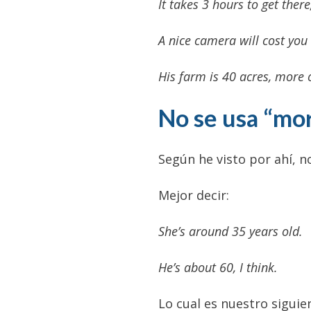
It takes 3 hours to get there
A nice camera will cost you
His farm is 40 acres, more o
No se usa “mor
Según he visto por ahí, n
Mejor decir:
She’s around 35 years old.
He’s about 60, I think.
Lo cual es nuestro sigui