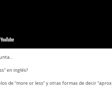
gunta…
s” en inglés?
os de “more or less” y otras formas de decir “apro