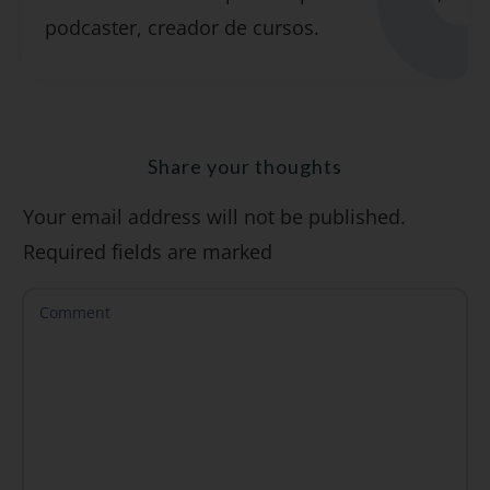
podcaster, creador de cursos.
"7 errores comunes al hablar inglés (y
cómo evitarlos)".
Share your thoughts
Your email address will not be published.
SÍ, QUIERO
Required fields are marked