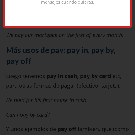
mensajes cuando quieras.
My dad said that if I failed my classes, he wouldn’t
pay my tuition anymore.
We pay our mortgage on the first of every month.
Más usos de pay: pay in, pay by,
pay off
Luego tenemos
pay in cash
,
pay by card
etc,
para otras formas de pagar (efectivo, tarjeta).
He paid for his first house in cash.
Can I pay by card?
Y unos ejemplos de
pay off
también, que (como