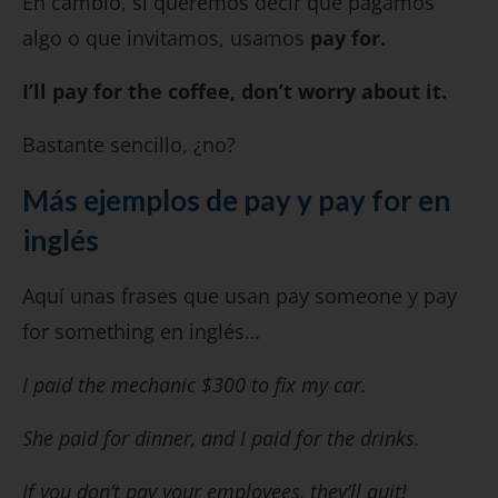
En cambio, si queremos decir que pagamos
algo o que invitamos, usamos
pay for.
I’ll pay for the coffee, don’t worry about it.
Bastante sencillo, ¿no?
Más ejemplos
de pay y pay for en
inglés
Aquí unas frases que usan pay someone y pay
for something en inglés…
I paid the mechanic $300 to fix my car.
She paid for dinner, and I paid for the drinks.
If you don’t pay your employees, they’ll quit!