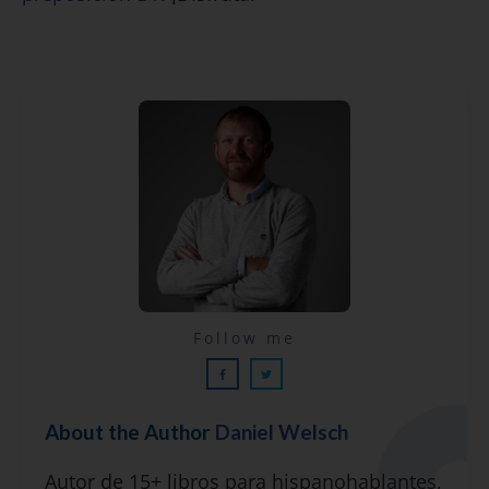
Lecciones por email...
Follow me
¡GRATIS!
About the Author
Daniel Welsch
Suscríbete y recibirás 2 o 3 lecciones
Autor de 15+ libros para hispanohablantes,
gratuitas por semana, además de la guía