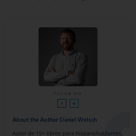
Lecciones por email...
Follow me
¡GRATIS!
About the Author
Daniel Welsch
Suscríbete y recibirás 2 o 3 lecciones
Autor de 15+ libros para hispanohablantes,
gratuitas por semana, además de la guía