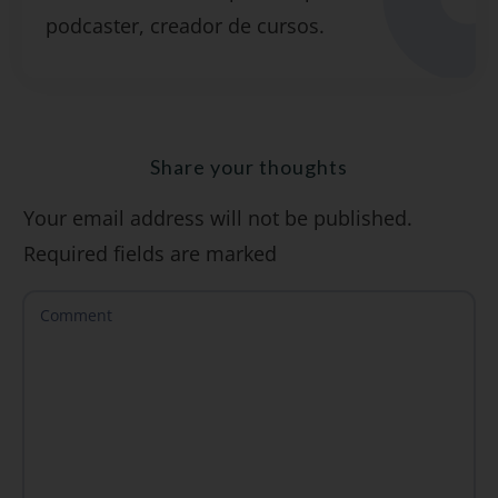
podcaster, creador de cursos.
"7 errores comunes al hablar inglés (y
cómo evitarlos)".
Share your thoughts
Your email address will not be published.
SÍ, QUIERO
Required fields are marked