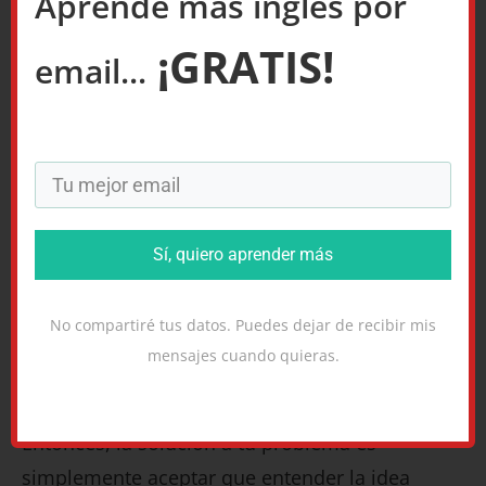
Aprende más inglés por
gran cosa.
¡GRATIS!
email...
Un ejemplo (ficticio) para aclararnos:
“Estaba en el Adolfo Dominguez el otro día y vi
al ex-alcalde de Valdemanco, que se casó con la
hija del torero El Toni y que hace un buen plato
de callos, y me dice que ahora vive en barrio del
Sí, quiero aprender más
Pilar.”
Una frase así tiene algo de sentido, pero tienes
No compartiré tus datos. Puedes dejar de recibir mis
que saber más cultura Hispano-Madrileña que
mensajes cuando quieras.
gramática para entenderla.
Entonces, la solución a tu problema es
simplemente aceptar que entender la idea