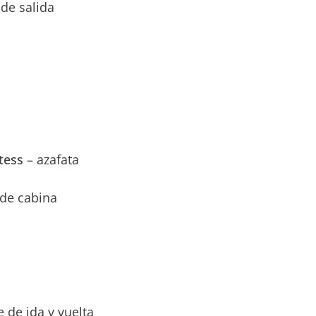
 de salida
stess
– azafata
 de cabina
e de ida y vuelta