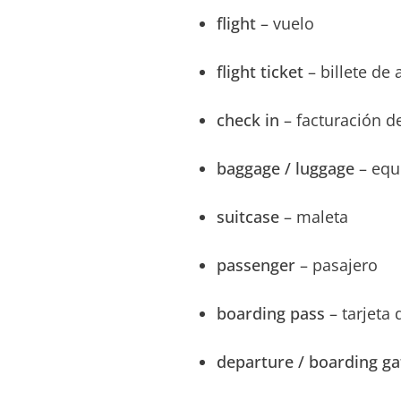
flight
– vuelo
flight ticket
– billete de 
check in
– facturación d
baggage / luggage
– equ
suitcase
– maleta
passenger
– pasajero
boarding pass
– tarjeta
departure / boarding g