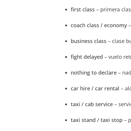
first class
– primera cla
coach class / economy
–
business class
– clase b
fight delayed
– vuelo re
nothing to declare
– nad
car hire
/ car rental
– al
taxi / cab service
– servi
taxi stand / taxi stop
– p