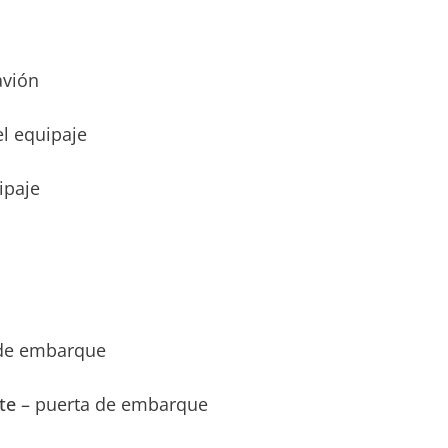
avión
el equipaje
ipaje
 de embarque
ate
– puerta de embarque