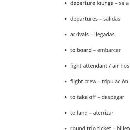
departure lounge
– sala
departures
– salidas
arrivals
– llegadas
to board
– embarcar
fight attendant / air ho
flight crew
– tripulación
to take off
– despegar
to land
– aterrizar
round trip ticket
– billet