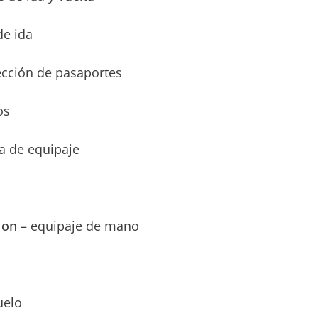
de ida
ección de pasaportes
os
a de equipaje
 on
– equipaje de mano
uelo