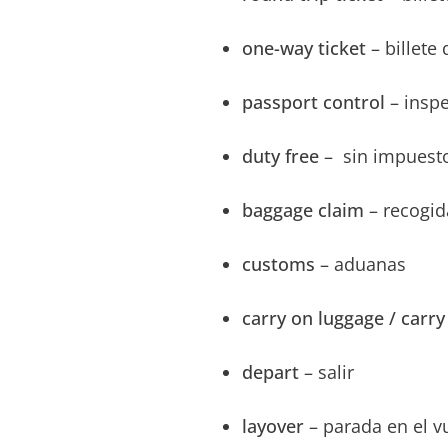
one-way
ticket
– billete 
passport control
– insp
duty free
– sin impuest
baggage claim
– recogid
customs
– aduanas
carry on luggage / carry
depart
– salir
layover
– parada en el v