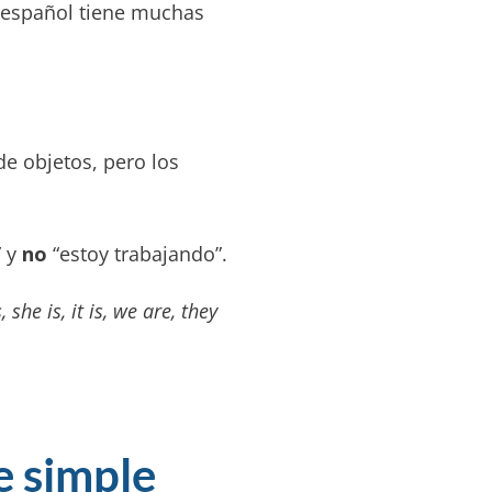
l español tiene muchas
 de objetos, pero los
” y
no
“estoy trabajando”.
, she is, it is, we are, they
e simple