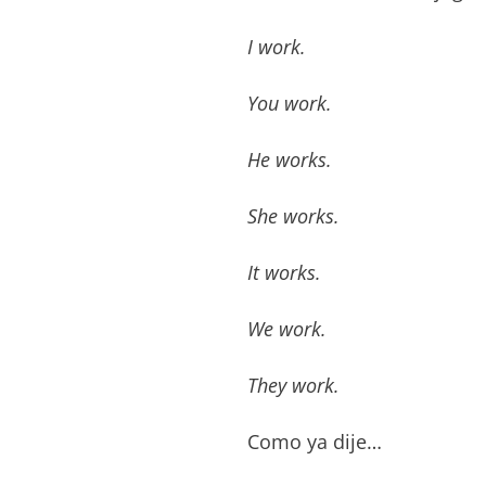
I work.
You work.
He works.
She works.
It works.
We work.
They work.
Como ya dije…