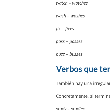
watch – watches
wash – washes
fix – fixes
pass – passes
buzz – buzzes
Verbos que te
También hay una irregula
Concretamente, si termi
study – studies