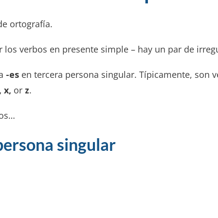
e ortografía.
 los verbos en presente simple – hay un par de irreg
na
-es
en tercera persona singular. Típicamente, son ve
, x,
or
z
.
los…
 persona singular