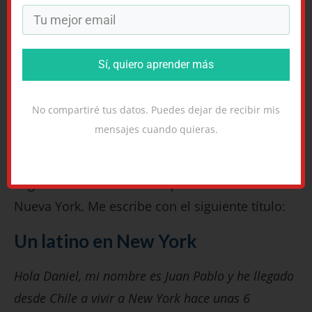
Y lo mejor es que la mayoría de las personas
nunca hacen el esfuerzo.
Así, hay menos competencia para nosotros.
Sí, quiero aprender más
Gracias por tus comentarios, y me alegro de
No compartiré tus datos. Puedes dejar de recibir mis
que te guste el libro.
mensajes cuando quieras.
Daniel.
Seguimos con un chileno que está viviendo en
Nueva York. Me escribe con el siguiente título:
Un latino en New York
Hola Daniel, mi nombre es Juan Pablo y he llegado
desde Chile a vivir a New York hace unas 6