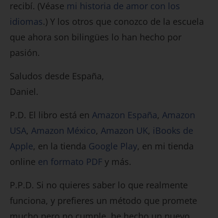
recibí. (Véase
mi historia de amor con los
idiomas
.) Y los otros que conozco de la escuela
que ahora son bilingües lo han hecho por
pasión.
Saludos desde España,
Daniel.
P.D. El libro está en
Amazon España
,
Amazon
USA
,
Amazon México
,
Amazon UK
,
iBooks de
Apple
, en la tienda
Google Play
, en mi tienda
online
en formato PDF
y más.
P.P.D. Si no quieres saber lo que realmente
funciona, y prefieres un método que promete
mucho pero no cumple, he hecho un nuevo