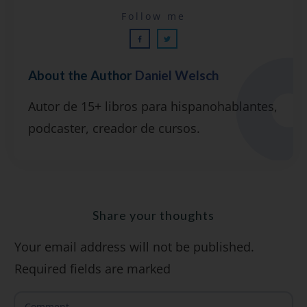
Lecciones por email...
Follow me
¡GRATIS!
About the Author
Daniel Welsch
Suscríbete y recibirás 2 o 3 lecciones
Autor de 15+ libros para hispanohablantes,
gratuitas por semana, además de la guía
podcaster, creador de cursos.
"7 errores comunes al hablar inglés (y
cómo evitarlos)".
Share your thoughts
Your email address will not be published.
SÍ, QUIERO
Required fields are marked