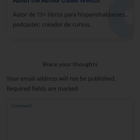
About the Author
Daniel Welsch
Suscríbete y recibirás 2 o 3 lecciones
Autor de 15+ libros para hispanohablantes,
gratuitas por semana, además de la guía
podcaster, creador de cursos.
"7 errores comunes al hablar inglés (y
cómo evitarlos)".
Share your thoughts
Your email address will not be published.
SÍ, QUIERO
Required fields are marked