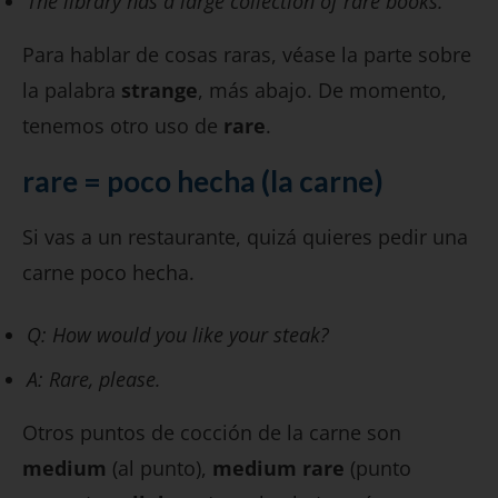
The library has a large collection of rare books.
Para hablar de cosas raras, véase la parte sobre
la palabra
strange
, más abajo. De momento,
tenemos otro uso de
rare
.
rare
= poco hecha (la carne)
Si vas a un restaurante, quizá quieres pedir una
carne poco hecha.
Q: How would you like your steak?
A: Rare, please.
Otros puntos de cocción de la carne son
medium
(al punto),
medium rare
(punto