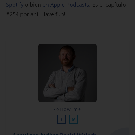
Spotify
o bien
en Apple Podcasts
. Es el capítulo
#254 por ahí. Have fun!
Lecciones por email...
Follow me
¡GRATIS!