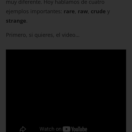
muy diferente. Hoy hablamos de cuatro
ejemplos importantes:
rare
,
raw
,
crude
y
strange
.
Primero, si quieres, el video…