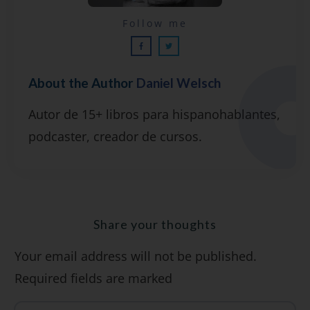
Lecciones por email...
Follow me
¡GRATIS!
About the Author
Daniel Welsch
Suscríbete y recibirás 2 o 3 lecciones
Autor de 15+ libros para hispanohablantes,
gratuitas por semana, además de la guía
podcaster, creador de cursos.
"7 errores comunes al hablar inglés (y
cómo evitarlos)".
Share your thoughts
Your email address will not be published.
SÍ, QUIERO
Required fields are marked