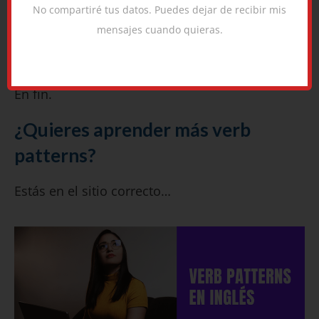
Let someone out.
= Dejar a alguien salir de un
No compartiré tus datos. Puedes dejar de recibir mis
sitio
mensajes cuando quieras.
The police let him out of jail
.
En fin.
¿Quieres aprender más verb
patterns?
Estás en el sitio correcto…