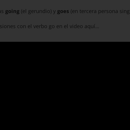
as
going
(el gerundio) y
goes
(en tercera persona sing
iones con el verbo go en el video aquí…