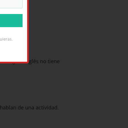
uieras.
footing
en inglés no tiene
 hablan de una actividad.