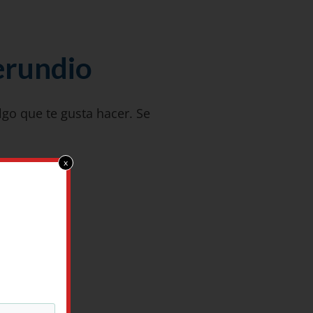
erundio
go que te gusta hacer. Se
x
 actividad.