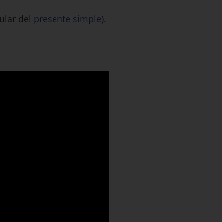
ular del
presente simple
).