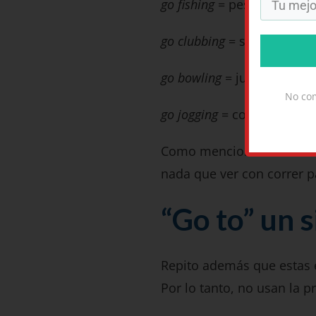
go fishing
= pescar
go clubbing
= salir a una d
go bowling
= jugar a los b
No com
go jogging
= correr (deport
Como mencioné en el art
nada que ver con correr p
“Go to” un s
Repito además que estas e
Por lo tanto, no usan la 