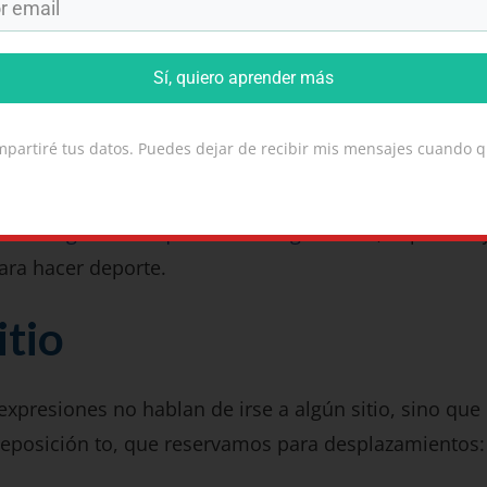
iscoteca
Sí, quiero aprender más
olos
partiré tus datos. Puedes dejar de recibir mis mensajes cuando q
ivamente, lo que en España se llama hacer footing.)
ículo
Anglicismos que no son anglicismos
, la palabra
ara hacer deporte.
itio
xpresiones no hablan de irse a algún sitio, sino que
preposición to, que reservamos para desplazamientos: