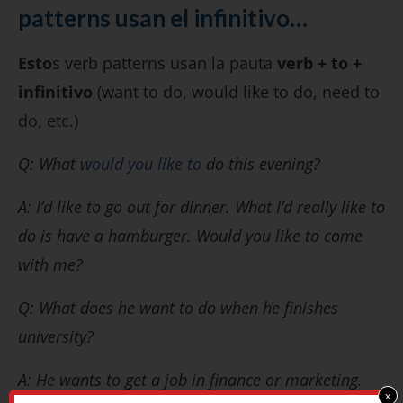
patterns usan el infinitivo…
Esto
s verb patterns usan la pauta
verb + to +
infinitivo
(want to do, would like to do, need to
do, etc.)
Q: What
would you like to
do this evening?
A: I’d like to go out for dinner. What I’d really like to
do is have a hamburger. Would you like to come
with me?
Q: What does he want to do when he finishes
university?
A: He wants to get a job in finance or marketing.
x