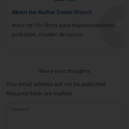
About the Author
Daniel Welsch
Suscríbete y recibirás 2 o 3 lecciones
Autor de 15+ libros para hispanohablantes,
gratuitas por semana, además de la guía
podcaster, creador de cursos.
"7 errores comunes al hablar inglés (y
cómo evitarlos)".
Share your thoughts
Your email address will not be published.
SÍ, QUIERO
Required fields are marked