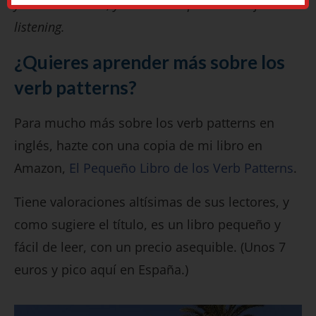
you can’t do that, you need to spend a lot of time
listening.
¿Quieres aprender más sobre los
verb patterns?
Para mucho más sobre los verb patterns en
inglés, hazte con una copia de mi libro en
Amazon,
El Pequeño Libro de los Verb Patterns
.
Tiene valoraciones altísimas de sus lectores, y
como sugiere el título, es un libro pequeño y
fácil de leer, con un precio asequible. (Unos 7
euros y pico aquí en España.)