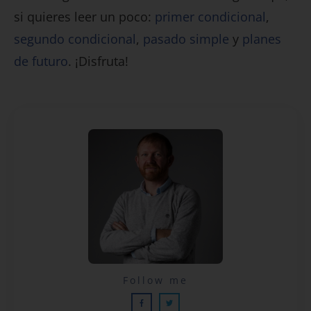
si quieres leer un poco:
primer condicional
,
segundo condicional
,
pasado simple
y
planes
de futuro
. ¡Disfruta!
Lecciones por email...
Follow me
¡GRATIS!