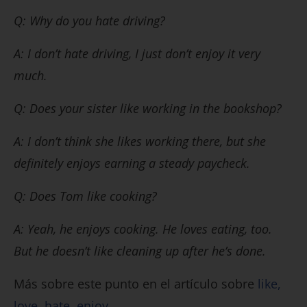
Q: Why do you hate driving?
A: I don’t hate driving, I just don’t enjoy it very
much.
Q: Does your sister like working in the bookshop?
A: I don’t think she likes working there, but she
definitely enjoys earning a steady paycheck.
Q: Does Tom like cooking?
A: Yeah, he enjoys cooking. He loves eating, too.
But he doesn’t like cleaning up after he’s done.
Más sobre este punto en el artículo sobre
like,
love, hate, enjoy
.