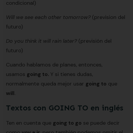
condicional)
Will we see each other tomorrow?
(prevision del
futuro)
Do you think it will rain later?
(previsión del
futuro)
Cuando hablamos de planes, entonces,
usamos
going to.
Y si tienes dudas,
normalmente queda mejor usar
going to
que
will
.
Textos con GOING TO en inglés
Ten en cuenta que
going to go
se puede decir
como
voy a ir
, pero también podemos omitir el