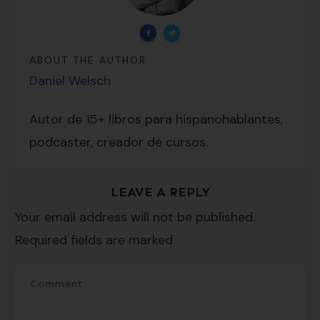
ABOUT THE AUTHOR
Daniel Welsch
Lecciones por email...
¡GRATIS!
Autor de 15+ libros para hispanohablantes,
podcaster, creador de cursos.
Suscríbete y recibirás 2 o 3 lecciones
LEAVE A REPLY
gratuitas por semana, además de la guía
Your email address will not be published.
"7 errores comunes al hablar inglés (y
Required fields are marked
cómo evitarlos)".