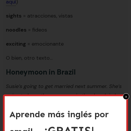
aquí
)
sights
= atracciones, vistas
noodles
= fideos
exciting
= emocionante
O bien, otro texto…
Honeymoon in Brazil
Susie’s going to get married next summer. She’s
going to have the ceremony in the church in her
x
mother’s town.
Aprende más inglés por
After the wedding, she and her husband are
¡GRATIS!
going to have dinner with all their friends and