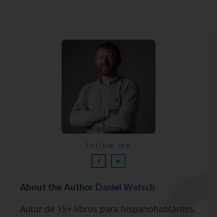
Lecciones por email...
Follow me
¡GRATIS!
About the Author
Daniel Welsch
Suscríbete y recibirás 2 o 3 lecciones
Autor de 15+ libros para hispanohablantes,
gratuitas por semana, además de la guía