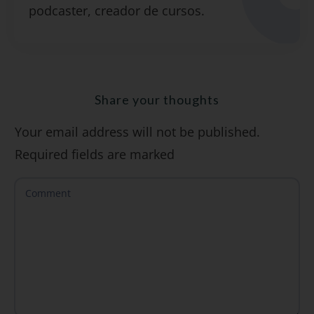
podcaster, creador de cursos.
"7 errores comunes al hablar inglés (y
cómo evitarlos)".
Share your thoughts
Your email address will not be published.
SÍ, QUIERO
Required fields are marked