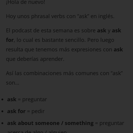
¡Hola de nuevo!
Hoy unos phrasal verbs con “ask” en inglés.
El podcast de esta semana es sobre
ask
y
ask
for
, lo cual es bastante sencillo. Pero luego
resulta que tenemos más expresiones con
ask
que deberías aprender.
Así las combinaciones más comunes con “ask”
son…
ask
= preguntar
ask for
= pedir
ask about someone / something
= preguntar
acerca de algo / alguien