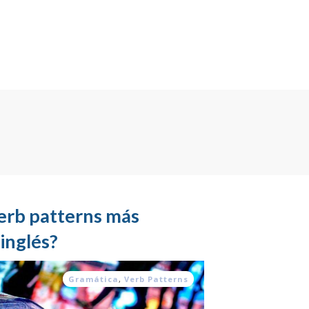
verb patterns más
inglés?
Gramática
,
Verb Patterns