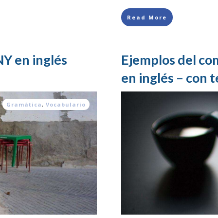
Read More
 en inglés
Ejemplos del co
en inglés – con 
Gramática
,
Vocabulario