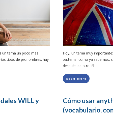
Es un tema un poco más
Hoy, un tema muy importante: l
rios tipos de pronombres: hay
patterns, como ya sabemos, 
después de otro. El
Read More
dales WILL y
Cómo usar anyth
(vocabulario, co