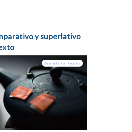
mparativo y superlativo
texto
Gramática
,
textos