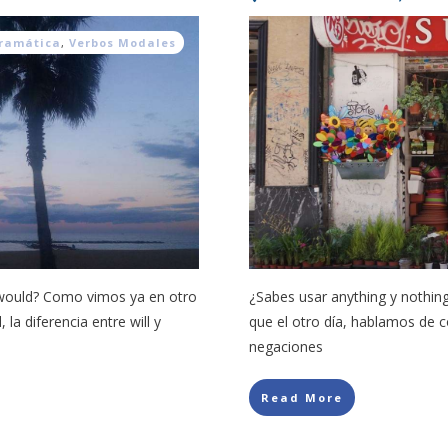
ramática
,
Verbos Modales
 would? Como vimos ya en otro
¿Sabes usar anything y nothin
 la diferencia entre will y
que el otro día, hablamos de 
negaciones
Read More