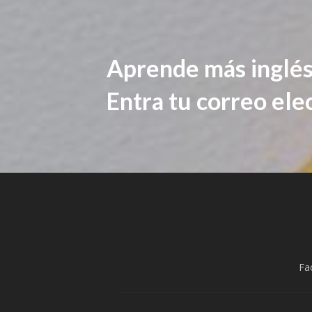
Aprende más inglés
Entra tu correo ele
Fa