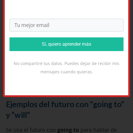
She’s gotten up early every day this week.
She hasn’t gotten up yet.
(Más sobre
still, yet y
already aquí
.)
Sí, quiero aprender más
Q: Has she gotten up yet?
No compartiré tus datos. Puedes dejar de recibir mis
A: Yes, she has.
mensajes cuando quieras.
Pincha aquí para más sobre
presente perfecto y
pasado simple
.
Ejemplos del futuro con “going to”
y “will”
Se usa el futuro con
going to
para hablar de