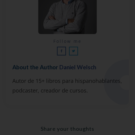
Lecciones por email...
Follow me
¡GRATIS!
About the Author
Daniel Welsch
Suscríbete y recibirás 2 o 3 lecciones
Autor de 15+ libros para hispanohablantes,
gratuitas por semana, además de la guía
podcaster, creador de cursos.
"7 errores comunes al hablar inglés (y
cómo evitarlos)".
Share your thoughts