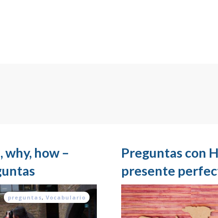
, why, how –
Preguntas con H
guntas
presente perfect
preguntas
,
Vocabulario