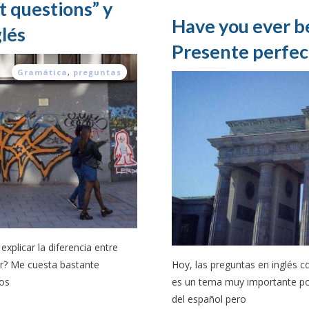
t questions” y
Have you ever b
glés
Presente perfec
Gramática
,
preguntas
xplicar la diferencia entre
or? Me cuesta bastante
Hoy, las preguntas en inglés 
Los
es un tema muy importante po
del español pero