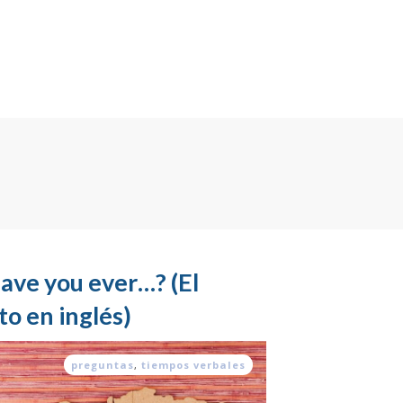
ave you ever…? (El
o en inglés)
preguntas
,
tiempos verbales