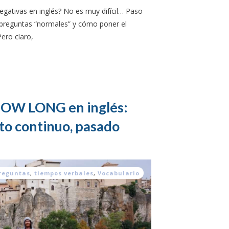
egativas en inglés? No es muy difícil… Paso
reguntas “normales” y cómo poner el
Pero claro,
HOW LONG en inglés:
to continuo, pasado
reguntas
,
tiempos verbales
,
Vocabulario