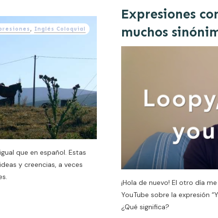
Expresiones co
muchos sinóni
presiones
,
Inglés Coloquial
igual que en español. Estas
ideas y creencias, a veces
es.
¡Hola de nuevo! El otro día m
YouTube sobre la expresión “Y
¿Qué significa?