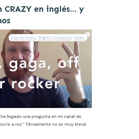
n CRAZY en inglés… y
mos
Expresiones
,
Inglés Coloquial
,
video
e ha llegado una pregunta en mi canal de
ou’re a nut.” Obviamente no es muy literal.