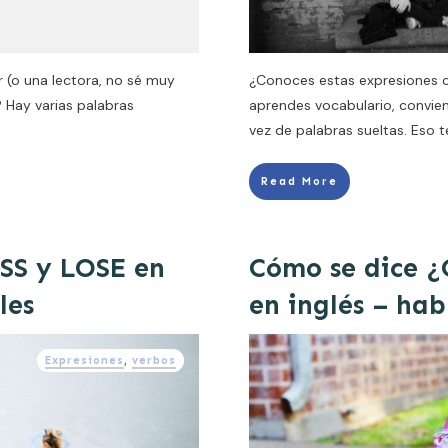
 (o una lectora, no sé muy
¿Conoces estas expresiones 
? Hay varias palabras
aprendes vocabulario, convie
vez de palabras sueltas. Eso 
Read More
ISS y LOSE en
Cómo se dice ¿
les
en inglés – hab
Expresiones
,
verbos