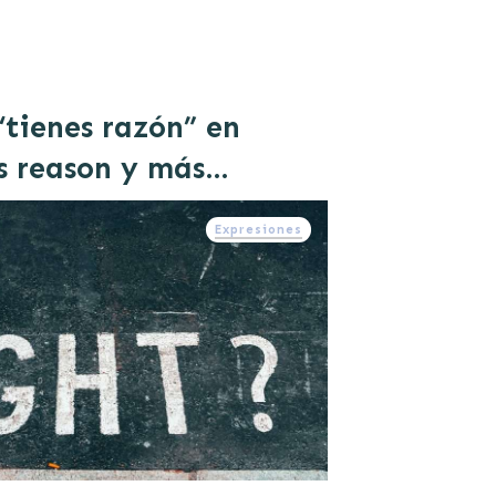
“tienes razón” en
vs reason y más…
Expresiones