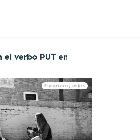
n el verbo PUT en
Expresiones
,
verbos