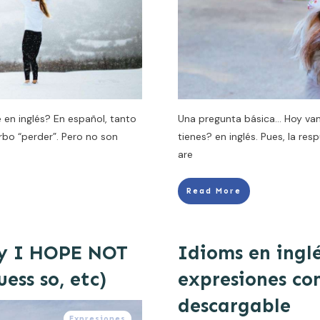
e en inglés? En español, tanto
Una pregunta básica… Hoy va
rbo “perder”. Pero no son
tienes? en inglés. Pues, la re
are
Read More
 y I HOPE NOT
Idioms en inglé
ess so, etc)
expresiones c
descargable
Expresiones